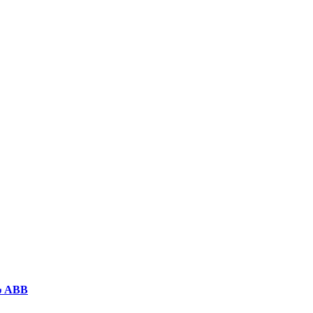
رله حفاظتي PR521 بدون نياز به تغذیه (Self- Powered) ساخت ABB