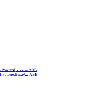
رله حفاظتي PR521 بدون نياز به تغذیه (Self- Powered) ساخت ABB
رله حفاظتي REJ603 بدون نياز به تغذيه (Self-Powered) ساخت ABB