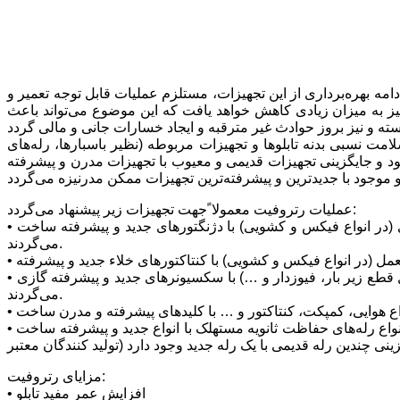
 استفاده شده در آنها (نظیر دژنگتور، سکسیونر، رله، کلیدهای فشار ضعیف و …) حداکثر 30 سال بوده و ادامه بهره‌برداری از این تجهیزات، مستلزم عملیات قابل توجه تعمیر و
یز به میزان زیادی کاهش خواهد یافت که این موضوع می‌تواند باعث
لامت نسبی بدنه تابلوها و تجهیزات مربوطه (نظیر باسبارها، رله‌های
جود و جایگزینی تجهیزات قدیمی و معیوب با تجهیزات مدرن و پیشرفته
عملیات رتروفیت معمولا ًجهت تجهیزات زیر پیشنهاد می‌گردد:
• دژنگتورها: دژنگتورهای مستعمل هوایی، روغنی و یا گازی (در انواع فیکس و کشویی) با دژنگتورهای جدید و پیشرفته ساخت ABB در انواع VD4 (با تکنولوژی خلاء) و یا HD4 (با تکنولوژی گاز SF6) جایگزین
می‌گردند.
• سکسیونرها: انواع سکسیونرهای مستعمل تابلویی (در انواع ساده، قابل قطع زیر بار، فیوزدار و …) با سکسیونرهای جدید و پیشرفته گازی SFG یا GSec و یا سکسیونرهای جدید تیغه ای ساخت Ivep جایگزین
می‌گردند.
• رله‌های حفاظتی: علاوه بر امکان جایگزینی سیستم‌های حفاظت اولیه با رله‌های پیشرفته حفاظت ثانویه، امکان جایگزینی انواع رله‌های حفاظت ثانویه مستهلک با انواع جدید و پیشرفته ساخت ABB (و یا سایر
مزایای رتروفیت:
• افزایش عمر مفید تابلو