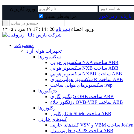
ورود کاربران:
بازیابی رمز عبور
مرا بخاطر بسپار
ورود اعضاء
ثبت نام
17 : 14 : 20
۱۷ مرداد ۱۴۰۵
محصولات
تجهیزات هوای آزاد
سکسیونرها
سکسيونر هوايي NXA ساخت ABB
سکسيونر هوايي NXB ساخت ABB
سکسيونر هوايي NXBD ساخت ABB
سکسيونر هوايی سری R ساخت ABB
سکسيونرهاي هوایی ساخت ivep
دژنگتورها
دژنگتور گازی OHB ساخت ABB
دژنگتور خلاء OVB-VBF ساخت ABB
رکلوزرها
رکلوزر GridShield ساخت ABB
کلیدهای خازنی
کليدهای خازنی VSV و VBM ساخت Joslyn
کلید خازنی مدل PS ساخت ABB