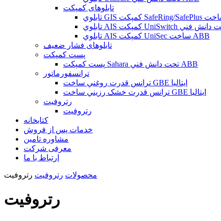
تابلوهای کمپکت
تابلوي AIS کمپکت UniSec ساخت ABB
تابلوهای فشار ضعیف
پست کمپکت
پست کمپکت Sahara تحت دانش فني ABB
ترانسفورماتور
ترانس قدرت روغني ساخت GBE ايتاليا
ترانس قدرت خشک رزيني ساخت GBE ايتاليا
رتروفیت
رتروفيت
کتابخانه
خدمات پس از فروش
مشاوره تامين
معرفی شرکت
ارتباط با ما
محصولات
رتروفیت
رتروفيت
رتروفيت