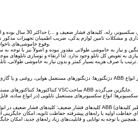
عمر مفید تابلوهای برق و تجهیزات
نگهداری و مشکلات تامین لوازم یدکی، ضریب اطمینان تجهیزات مذکور ن
وقوع خاموشی‌های ناخواسته و نیز بروز حوادث غیر مترقبه و ایجاد خسارات جانی و مالی گردد.
گین و نیاز به خاموشی طولانی مقدور نبوده و اصولاً نیز با توجه به س
ازی به تعویض کل تابلو وجود ندارد. لذا ارتقاء و نوسازی تابلوهای مو
• کنتاکتورها: کنتاکتورهای مستعمل (در انواع فیکس و کشویی) با کنتاکتورهای خلاء جدید و پیشرفته VSCساخت ABB جایگزین می‌گردند.