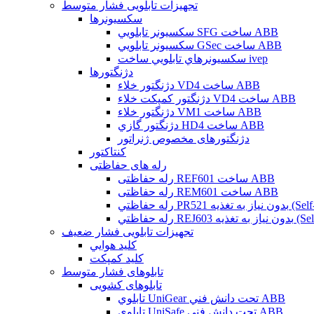
تجهیزات تابلویی فشار متوسط
سکسیونرها
سکسيونر تابلويي SFG ساخت ABB
سکسيونر تابلويي GSec ساخت ABB
سکسيونرهاي تابلويي ساخت ivep
دژنگتورها
دژنگتور خلاء VD4 ساخت ABB
دژنگتور کمپکت خلاء VD4 ساخت ABB
دژنگتور خلاء VM1 ساخت ABB
دژنگتور گازي HD4 ساخت ABB
دژنگتورهای مخصوص ژنراتور
کنتاکتور
رله های حفاظتی
رله حفاظتی REF601 ساخت ABB
رله حفاظتی REM601 ساخت ABB
تجهیزات تابلویی فشار ضعیف
کليد هوايي
کليد کمپکت
تابلوهای فشار متوسط
تابلوهای کشویی
تابلوي UniGear تحت دانش فني ABB
تابلوي UniSafe تحت دانش فني ABB